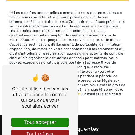
** Les données personnelles communiquées sont nécessaires aux
fins de vous contacter et sont enregistrées dans un fichier
informatisé. Elles sont destinées à Comptoir des métaux précieux et
ses sous-traitants dans le seul but de répondre à votre message.
Les données collectées seront communiquées aux seuls
destinataires suivants: Comptoir des métaux précieux 8 Rue du
Miroir 77000 Melun cmpm@the-house.fr. Vous disposez de droits
d’accès, de rectification, d’effacement, de portabilité, de limitation,
d’opposition, de retrait de votre consentement à tout moment et du
droit d’introduire une réclamation auprès d’une autorité de contrôle,
ainsi que d’organiser le sort de vos données post-mortem. Vous
pouvez exercer ces droits par voie postale à l'adresse 8 Rue du
Miroir 77000 Melun ou par courrier électronique à l'adresse
cmpm@the-house.fr. Un justificatif d'identité pourra vous être
demandé. Nous conservons vos données pendant la période de
prise de contact puis pendant la durée de prescription légale aux
fins probatoires et de gestion des contentieux. Vous avez le droit de
Ce site utilise des cookies
vous inscrire sur la liste d'opposition au démarchage téléphonique,
et vous donne le contrôle
disponible à cette adresse:
Bloctel.gouv.fr
. Consultez le site cnil.fr
pour plus d’informations sur vos droits.
sur ceux que vous
souhaitez activer
Tout accepter
Recherches fréquentes
Tout refuser