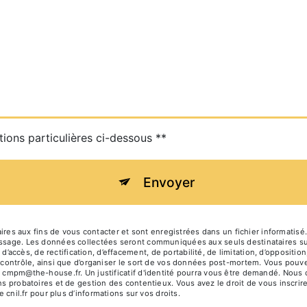
tions particulières ci-dessous **
Envoyer
 aux fins de vous contacter et sont enregistrées dans un fichier informatisé.
message. Les données collectées seront communiquées aux seuls destinataires s
ccès, de rectification, d’effacement, de portabilité, de limitation, d’oppositio
e contrôle, ainsi que d’organiser le sort de vos données post-mortem. Vous pouve
se cmpm@the-house.fr. Un justificatif d'identité pourra vous être demandé. Nou
ns probatoires et de gestion des contentieux. Vous avez le droit de vous inscrir
e cnil.fr pour plus d’informations sur vos droits.