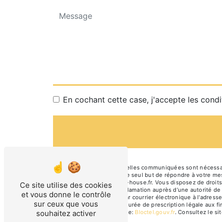
En cochant cette case, j'accepte les condi
** Les données personnelles communiquées sont nécessaires
ses sous-traitants dans le seul but de répondre à votre 
77000 Melun cmpm@the-house.fr. Vous disposez de droits d’a
Ce site utilise des cookies
droit d’introduire une réclamation auprès d’une autorité d
et vous donne le contrôle
Miroir 77000 Melun ou par courrier électronique à l'adres
sur ceux que vous
contact puis pendant la durée de prescription légale aux fi
souhaitez activer
disponible à cette adresse:
Bloctel.gouv.fr
. Consultez le sit