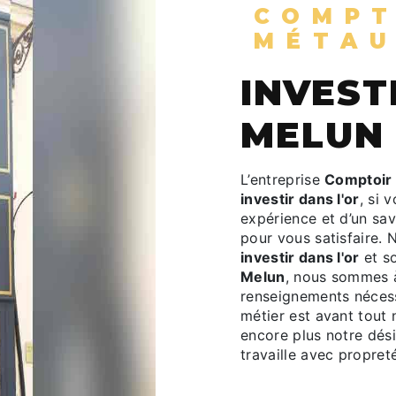
COMPTOIR DES
MÉTAU
INVESTIR DANS L'OR À
MELUN
L’entreprise
Comptoir
investir dans l'or
, si 
expérience et d’un sav
pour vous satisfaire.
investir dans l'or
et so
Melun
, nous sommes à
renseignements nécess
métier est avant tout 
encore plus notre dési
travaille avec propreté