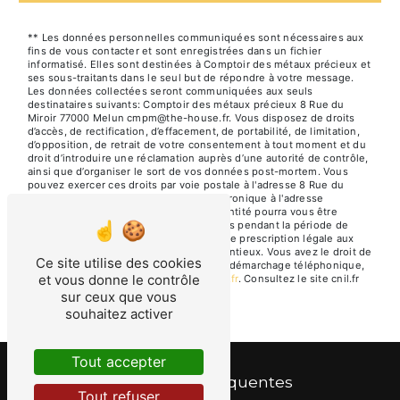
** Les données personnelles communiquées sont nécessaires aux
fins de vous contacter et sont enregistrées dans un fichier
informatisé. Elles sont destinées à Comptoir des métaux précieux et
ses sous-traitants dans le seul but de répondre à votre message.
Les données collectées seront communiquées aux seuls
destinataires suivants: Comptoir des métaux précieux 8 Rue du
Miroir 77000 Melun cmpm@the-house.fr. Vous disposez de droits
d’accès, de rectification, d’effacement, de portabilité, de limitation,
d’opposition, de retrait de votre consentement à tout moment et du
droit d’introduire une réclamation auprès d’une autorité de contrôle,
ainsi que d’organiser le sort de vos données post-mortem. Vous
pouvez exercer ces droits par voie postale à l'adresse 8 Rue du
Miroir 77000 Melun ou par courrier électronique à l'adresse
cmpm@the-house.fr. Un justificatif d'identité pourra vous être
demandé. Nous conservons vos données pendant la période de
prise de contact puis pendant la durée de prescription légale aux
fins probatoires et de gestion des contentieux. Vous avez le droit de
Ce site utilise des cookies
vous inscrire sur la liste d'opposition au démarchage téléphonique,
et vous donne le contrôle
disponible à cette adresse:
Bloctel.gouv.fr
. Consultez le site cnil.fr
pour plus d’informations sur vos droits.
sur ceux que vous
souhaitez activer
Tout accepter
Recherches fréquentes
Tout refuser